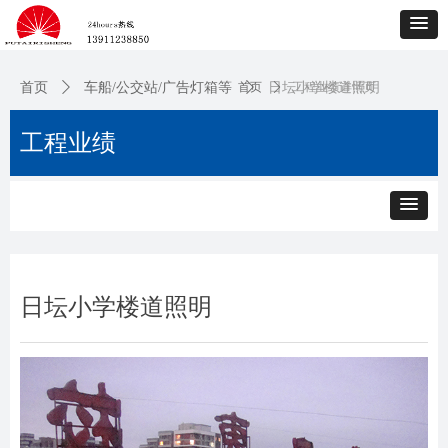
首页
ꄲ
车船/公交站/广告灯箱等
首页
ꄲ
日坛小学楼道照明
ꄲ
工程业绩详情页
工程业绩
日坛小学楼道照明