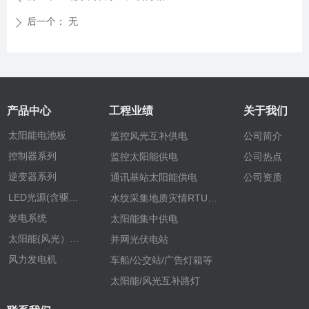
后一个：
无
ꄲ
产品中心
工程业绩
关于我们
太阳能电池板
监控风光互补供电
公司简介
控制器系列
监控太阳能供电
公司热点
逆变器系列
通讯基站太阳能供电
公司资质
LED光源(含驱动）
水纹采集地质灾情RTU供电
发电系统
太阳能集中供电
太阳能(风光）路灯
并网光伏电站
风力发电机
车船/公交站/广告灯箱等
太阳能/风光互补路灯