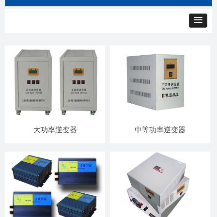
大功率逆变器
中等功率逆变器