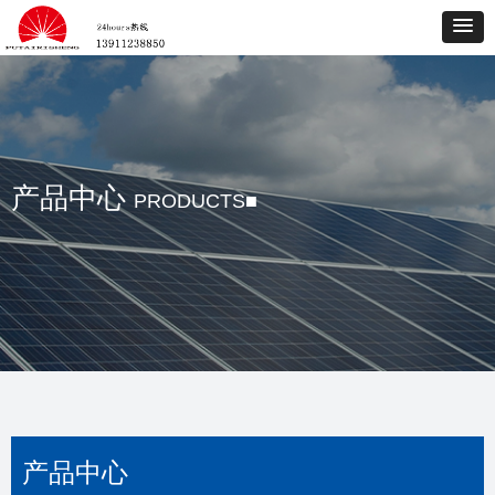
产品中心
PRODUCTS■
产品中心